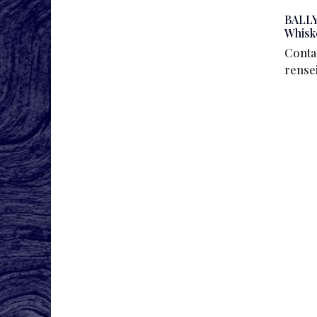
BALLYK
Whisk
Conta
rense