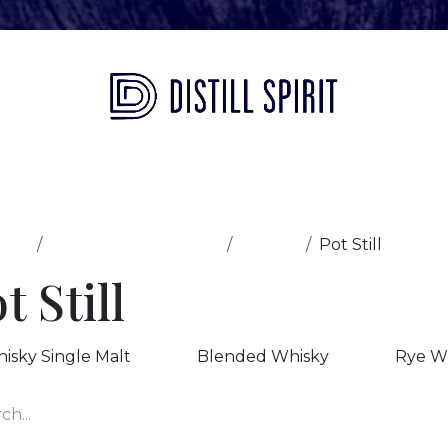
eil
Notre histoire
Nos marques
Our spirits
ucts
Toutes les catégories
Whisky
Pot Still
t Still
isky Single Malt
Blended Whisky
Rye W