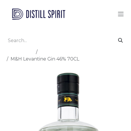
Skip to Content
All Products
All Brands
M&H Levantine Gin 46% 70CL