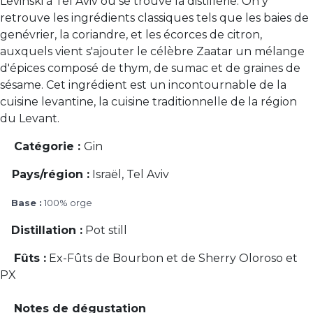
Levinski à Tel Aviv où se trouve la distillerie. On y
retrouve les ingrédients classiques tels que les baies de
genévrier, la coriandre, et les écorces de citron,
auxquels vient s'ajouter le célèbre Zaatar un mélange
d'épices composé de thym, de sumac et de graines de
sésame. Cet ingrédient est un incontournable de la
cuisine levantine, la cuisine traditionnelle de la région
du Levant.
Catégorie :
Gin
Pays/région :
Israël, Tel Aviv
Base :
100% orge
Distillation :
Pot still
Fûts :
Ex-Fûts de Bourbon et de Sherry Oloroso et
PX
Notes de dégustation