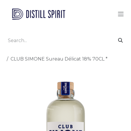
Skip to Content
All Products
CLUB SIMONE Sureau Délicat 18% 70CL *