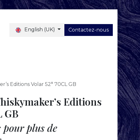
English (UK)
Contactez-nous
Blog
’s Editions Volar 52° 70CL GB
iskymaker’s Editions
L GB
 pour plus de
s