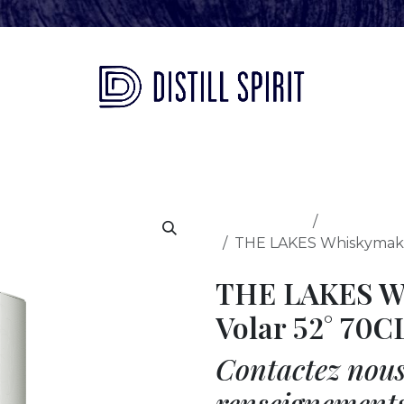
eil
Notre histoire
Nos marques
Our spirits
All Products
Whisky
THE LAKES Whiskymaker
THE LAKES Wh
Volar 52° 70C
Contactez nous
renseignement