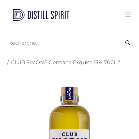
Se rendre au contenu
Tous les produits
CLUB SIMONE Gentiane Exquise 15% 70CL *