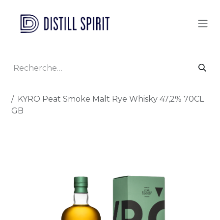
Se rendre au contenu
Tous les produits
KYRO Peat Smoke Malt Rye Whisky 47,2% 70CL
GB