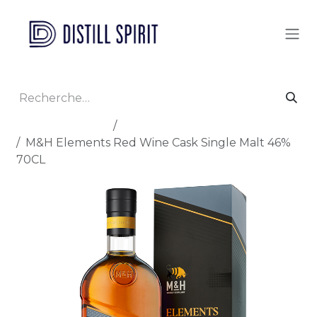
Se rendre au contenu
Tous les produits
Toutes origines
M&H Elements Red Wine Cask Single Malt 46%
70CL